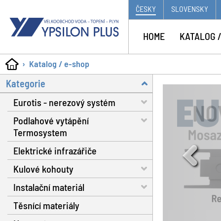
ČESKY
SLOVENSKY
HOME
KATALOG /
Katalog / e-shop
Kategorie
Eurotis - nerezový systém
Podlahové vytápění
Trubky - voda, plyn, solár
Termosystem
Matice a těsnění
Elektrické infrazářiče
Trubky
Fitinky s dosedací plochou
Kulové kohouty
Dilatační pásy
Nářadí
Instalační materiál
Fixační spony
Voda RB do 130 °C
Plynové hadice
Těsnící materiály
Systémové izolační desky
Voda RB do 160 °C
Separátor nečistot
Příslušenství