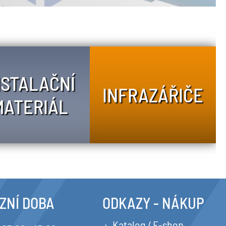
NSTALAČNÍ
INFRAZÁŘIČE
MATERIÁL
ZNÍ DOBA
ODKAZY - NÁKUP
Katalog / E-shop