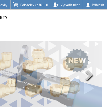
návky
Položek v košíku:
0
Vytvořit účet
Přihlásit
KTY