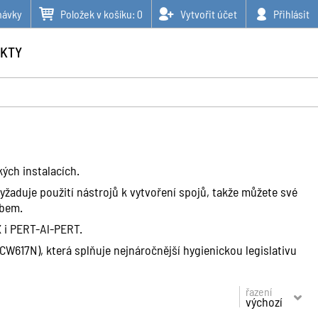
návky
Položek v košíku:
0
Vytvořit účet
Přihlásit
KTY
kých instalacích.
vyžaduje použití nástrojů k vytvoření spojů, takže můžete své
obem.
 i PERT-Al-PERT.
(CW617N), která splňuje nejnáročnější hygienickou legislativu
řazení
výchozí