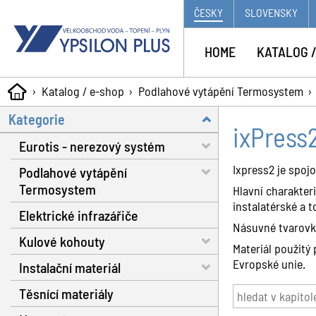
ČESKY
SLOVENSKY
HOME
KATALOG /
Katalog / e-shop
Podlahové vytápění Termosystem
Kategorie
ixPress
Eurotis - nerezový systém
Ixpress2 je spoj
Podlahové vytápění
Trubky - voda, plyn, solár
Termosystem
Hlavní charakteri
Matice a těsnění
instalatérské a
Elektrické infrazářiče
Trubky
Fitinky s dosedací plochou
Násuvné tvarovky
Kulové kohouty
Dilatační pásy
Materiál použitý 
Nářadí
Evropské unie.
Instalační materiál
Fixační spony
Voda RB do 130 °C
Plynové hadice
Těsnící materiály
Systémové izolační desky
Voda RB do 160 °C
Separátor nečistot
Příslušenství