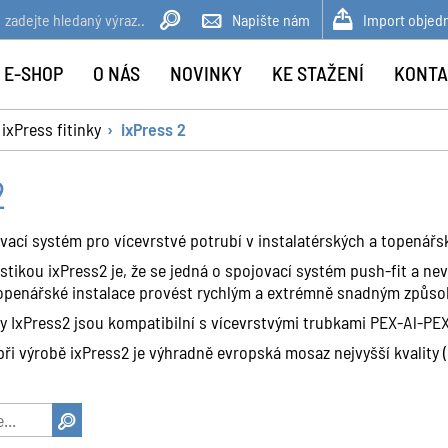
Napište nám
Import objed
 E-SHOP
O NÁS
NOVINKY
KE STAŽENÍ
KONTA
ixPress fitinky
ixPress 2
2
ovací systém pro vícevrstvé potrubí v instalatérských a topenářs
stikou ixPress2 je, že se jedná o spojovací systém push-fit a ne
 topenářské instalace provést rychlým a extrémně snadným způs
 IxPress2 jsou kompatibilní s vícevrstvými trubkami PEX-Al-PEX
při výrobě ixPress2 je výhradně evropská mosaz nejvyšší kvality 