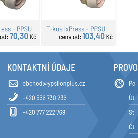
ress - PPSU
T-kus ixPress - PPSU
70,30
103,40
 od:
Kč
cena od:
Kč
KONTAKTNÍ ÚDAJE
PROVO
obchod@ypsilonplus.cz
Po
+420 556 730 236
Út
+420 777 222 769
St
Čt