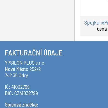
Připojovací armatury
topení
Termostatické hlavice
voda
Topné tyče
Spojka ixP
Příslušenství
cena
FAKTURAČNÍ ÚDAJE
YPSILON PLUS s.r.o.
Nové Město 252/2
742 35 Odry
IČ: 41032799
DIČ: CZ41032799
Spisová značka
: