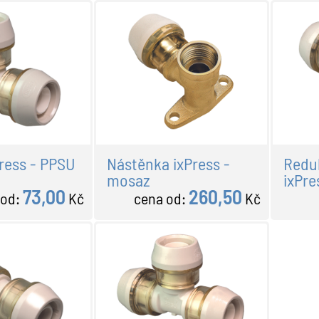
ress - PPSU
Nástěnka ixPress -
Redu
mosaz
ixPre
73,00
260,50
 od:
Kč
cena od:
Kč