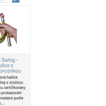
x Swing -
dice s
oncovkou
ová hadice
wing s otočnou
u certifikovány
a prokazování
ovedeno podle
to…