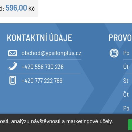
596,00
d:
Kč
KONTAKTNÍ ÚDAJE
PROVO
obchod@ypsilonplus.cz
Po
+420 556 730 236
Út
+420 777 222 769
St
Čt
Pá
2026 © All Rights Reserved YPSILON PLUS s.r.o.