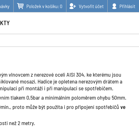
návky
Položek v košíku:
0
Vytvořit účet
Přihlásit
KTY
ým vlnovcem z nerezové oceli AISI 304, ke kterému jsou
niklované mosazi. Hadice je opletena nerezovým drátem a
ulaci při montáži i při manipulaci se spotřebičem.
vním tlakem 0,5bar a minimálním poloměrem ohybu 50mm.
min., proto může být použita i pro připojení spotřebičů
ve
osti než 2 metry.