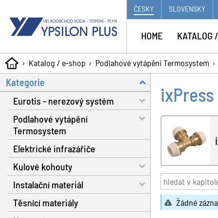
ČESKY
SLOVENSKY
HOME
KATALOG /
Katalog / e-shop
Podlahové vytápění Termosystem
Kategorie
ixPress 
Eurotis - nerezový systém
Podlahové vytápění
Trubky - voda, plyn, solár
Termosystem
Matice a těsnění
Elektrické infrazářiče
Trubky
Fitinky s dosedací plochou
Kulové kohouty
Dilatační pásy
Nářadí
Instalační materiál
Fixační spony
Voda RB do 130 °C
Plynové hadice
Těsnící materiály
Systémové izolační desky
Voda RB do 160 °C
Separátor nečistot
Žádné zázna
Příslušenství