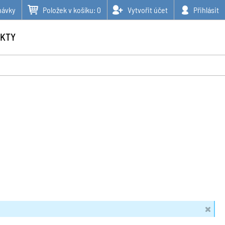
návky
Položek v košíku:
0
Vytvořit účet
Přihlásit
KTY