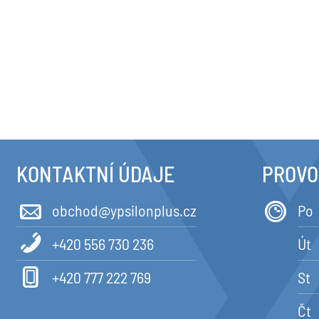
KONTAKTNÍ ÚDAJE
PROVO
obchod@ypsilonplus.cz
Po
+420 556 730 236
Út
+420 777 222 769
St
Čt