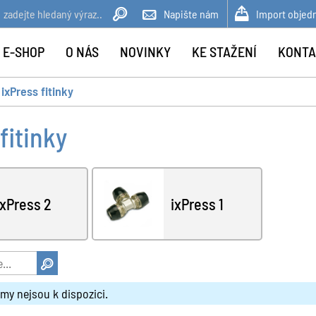
Napište nám
Import objed
 E-SHOP
O NÁS
NOVINKY
KE STAŽENÍ
KONTA
ixPress fitinky
fitinky
ixPress 2
ixPress 1
my nejsou k dispozici.